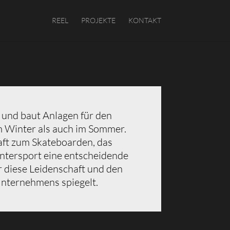
REEL
PROJEKTE
KONTAKT
 und baut Anlagen für den
m Winter als auch im Sommer.
aft zum Skateboarden, das
tersport eine entscheidende
r diese Leidenschaft und den
nternehmens spiegelt.